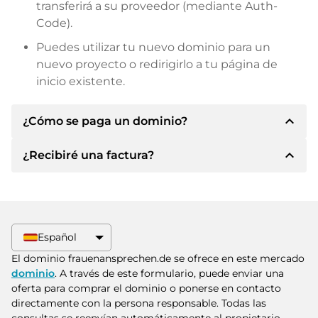
transferirá a su proveedor (mediante Auth-
Code).
Puedes utilizar tu nuevo dominio para un
nuevo proyecto o redirigirlo a tu página de
inicio existente.
expand_less
¿Cómo se paga un dominio?
expand_less
¿Recibiré una factura?
Tras llegar a un acuerdo, el propietario le
informará de los detalles del pago. A
continuación, el propietario le facilitará los datos
Sí, el vendedor le enviará la factura
bancarios SEPA y, si lo desea, también le ofrecerá
correspondiente. Para precios de compra
Paypal u otros métodos de pago.
superiores, también recibirá un contrato de
Español
compra adicional si lo solicita.
Indique siempre el nombre de dominio y el
El dominio frauenansprechen.de se ofrece en este mercado
número de factura al realizar la transferencia.
dominio
. A través de este formulario, puede enviar una
oferta para comprar el dominio o ponerse en contacto
directamente con la persona responsable. Todas las