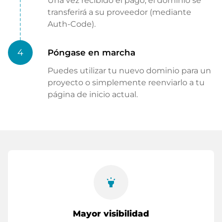
Una vez recibido el pago, el dominio se
transferirá a su proveedor (mediante
Auth-Code).
4
Póngase en marcha
Puedes utilizar tu nuevo dominio para un
proyecto o simplemente reenviarlo a tu
página de inicio actual.
highlight
Mayor visibilidad